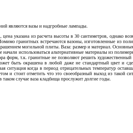
ний являются вазы и надгробные лампады.
, цена указана из расчета высоты в 30 сантиметров, однако во
. Помимо гранитных встречаются вазоны, изготовленные из пол
крашением могильной плиты. Ваза: размер и материал. Основны
ще начали использоваться альтернативные материалы из полимер
а форм, т.к. гранитные не позволяют решить художественный з
может быть окрашена в любой даже не стандартный цвет и сд
ная ситуация когда в период отрицательных температур оставша
том и стоит отметить что это своеобразный выход из такой си
 в таком случае ваза кладбища прослужит долгие годы.