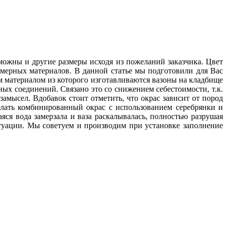
зможны и другие размеры исходя из пожеланий заказчика. Цвет
имерных материалов. В данной статье мы подготовили для Вас
м материалом из которого изготавливаются вазоны на кладбище
ных соединений. Связано это со снижением себестоимости, т.к.
амысел. Вдобавок стоит отметить, что окрас зависит от пород
елать комбинированный окрас с использованием серебрянки и
яся вода замерзала и ваза раскалывалась, полностью разрушая
туации. Мы советуем и производим при установке заполнение